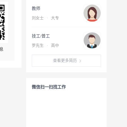
教师
刘女士
·
大专
技工/普工
罗先生
·
高中
息
查看更多简历
微信扫一扫找工作